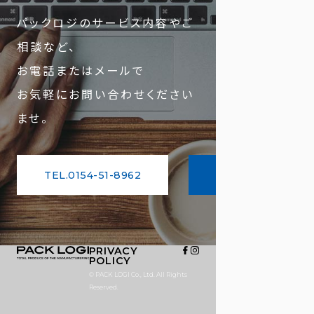
パックロジの
サービス内容やご
相談など、
お電話またはメールで
お気軽にお問い合わせ
ください
ませ。
TEL.0154-51-8962
Mail form
PRIVACY
POLICY
© PACK LOGI Co., Ltd. All Rights
Reserved.